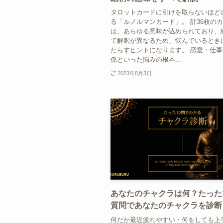
タロットカードに引けを取らないほど
る「ルノルマンカード」。 計36枚の
は、あらゆる意味が込められており、
て解釈が異なるため、悩んでいるとき
たらすヒントになります。 恋愛・仕
係といった悩みの根本...
2023年8月3日
あなたのチャクラは何？たった
質問であなたのチャクラを診断
何だか最近疲れやすい・何をしても上