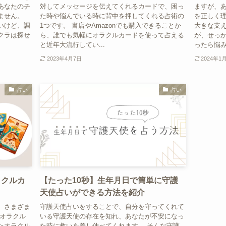
あなたのチ
対してメッセージを伝えてくれるカードで、困っ
ますが、
ません。
た時や悩んでいる時に背中を押してくれる占術の
を正しく理
いけど、調
1つです。 書店やAmazonでも購入できることか
大きな支
クラは探せ
ら、誰でも気軽にオラクルカードを使って占える
が、せっ
と近年大流行してい...
ったら悩み
2023年4月7日
2024年1
占い
占い
ラクルカ
【たった10秒】生年月日で簡単に守護
天使占いができる方法を紹介
、さまざま
守護天使占いをすることで、自分を守ってくれて
「オラクル
いる守護天使の存在を知れ、あなたが不安になっ
たオラクル
た時に救いを差し伸べてくれます。 そんな守護