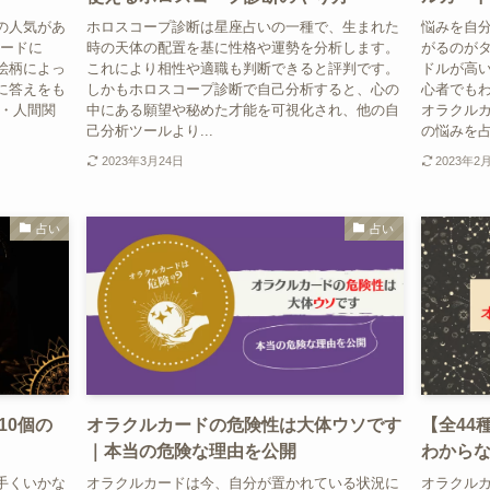
の人気があ
ホロスコープ診断は星座占いの一種で、生まれた
悩みを自
カードに
時の天体の配置を基に性格や運勢を分析します。
がるのが
絵柄によっ
これにより相性や適職も判断できると評判です。
ドルが高
に答えをも
しかもホロスコープ診断で自己分析すると、心の
心者でも
事・人間関
中にある願望や秘めた才能を可視化され、他の自
オラクル
己分析ツールより...
の悩みを占え
2023年3月24日
2023年2
占い
占い
10個の
オラクルカードの危険性は大体ウソです
【全44
｜本当の危険な理由を公開
わから
手くいかな
オラクルカードは今、自分が置かれている状況に
オラクル