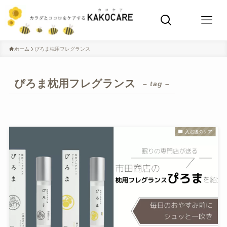
ホーム
ぴろま枕用フレグランス
ぴろま枕用フレグランス
– tag –
入浴後のケア