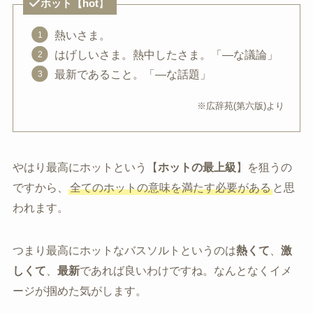
ホット【hot
】
熱いさま。
はげしいさま。熱中したさま。「―な議論」
最新であること。「―な話題」
※広辞苑(第六版)より
やはり最高にホットという【
ホットの最上級
】を狙うの
ですから、
全てのホットの意味を満たす必要がある
と思
われます。
つまり最高にホットなバスソルトというのは
熱くて
、
激
しくて
、
最新
であれば良いわけですね。なんとなくイメ
ージが掴めた気がします。