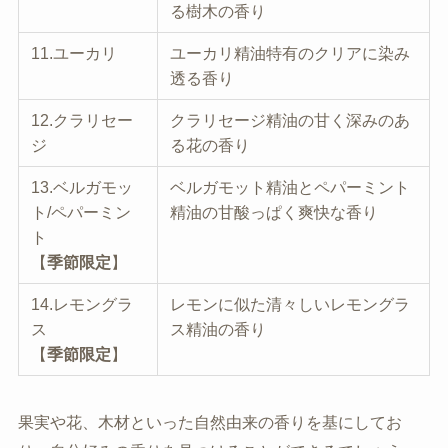
る樹木の香り
11.ユーカリ
ユーカリ精油特有のクリアに染み
透る香り
12.クラリセー
クラリセージ精油の甘く深みのあ
ジ
る花の香り
13.ベルガモッ
ベルガモット精油とペパーミント
ト/ペパーミン
精油の甘酸っぱく爽快な香り
ト
【
季節限定
】
14.レモングラ
レモンに似た清々しいレモングラ
ス
ス精油の香り
【
季節限定
】
果実や花、木材といった自然由来の香りを基にしてお