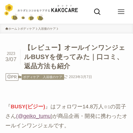
ホーム
ボディケア
入浴後のケア
【レビュー】オールインワンジェ
2023
ルBUSYを使ってみた｜口コミ、
3/07
返品方法も紹介
PR
2023年3月7日
ボディケア
入浴後のケア
『
BUSY(ビジー)
』はフォロワー14.8万人
の芸子
※1
さん
(@geiko_tumu
)が商品企画・開発に携わったオ
ールインワンジェルです。