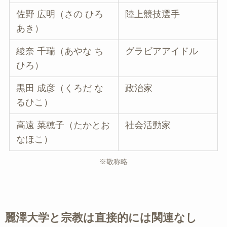
佐野 広明（さの ひろ
陸上競技選手
あき）
綾奈 千瑞（あやな ち
グラビアアイドル
ひろ）
黒田 成彦（くろだ な
政治家
るひこ）
高遠 菜穂子（たかとお
社会活動家
なほこ）
※敬称略
麗澤大学と宗教は直接的には関連なし